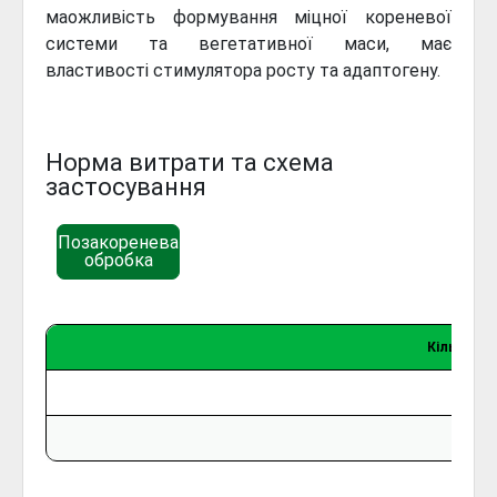
маожливість формування міцної кореневої
системи та вегетативної маси, має
властивості стимулятора росту та адаптогену.
Норма витрати та схема
застосування
Позакоренева
обробка
Кількість 