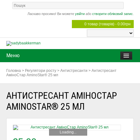
Ласкаво просимо! Ви можете
увійти
або
створити обліковий запис
.
0 товар (товарів) - 0.00грн
Меню
Головна
>
Регулятори росту
>
Антистресанти
>
Антистресант
АміноСтар AminoStar® 25 мл
АНТИСТРЕСАНТ АМІНОСТАР
AMINOSTAR® 25 МЛ
Loading...