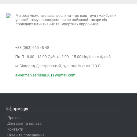
Ми розуміємо, що ваші рослини – це ваш труд і майбутній
урожай, тому пропонуємо лише найкращі товари від
провідних вітчизняних та імпортних виробників.
+38 (063) 665 48 48
Пн-Пт 8:00 - 18:00 Субота 8:00 - 15:00 Неділя вихідний
м. Білгород-Дністровський, вул. Ізмаїльська 113-Б
akkerman.semena2011@gmail.com
Інформація
Про нас
Доставка та оплата
Контакти
Обмін та повернення