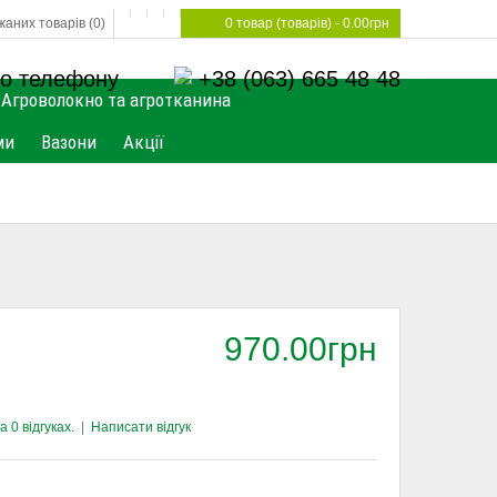
аних товарів (0)
0 товар (товарів) - 0.00грн
о телефону
+38 (063) 665 48 48
Агроволокно та агротканина
ми
Вазони
Акції
970.00грн
 0 відгуках.
|
Написати відгук