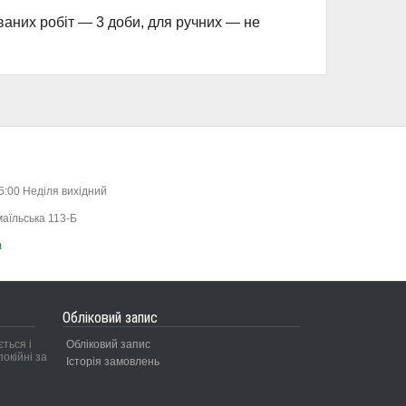
ваних робіт — 3 доби, для ручних — не
15:00 Неділя вихідний
маїльська 113-Б
m
Обліковий запис
ться і
Обліковий запис
окійні за
Історія замовлень