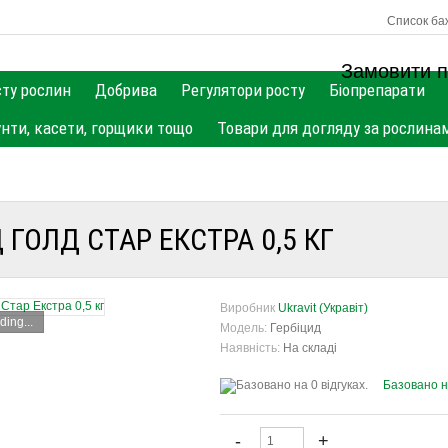
Список баж
Замовити п
сту рослин
Добрива
Регулятори росту
Біопрепарати
унти, касети, горщики тощо
Товари для догляду за рослина
 ГОЛД СТАР ЕКСТРА 0,5 КГ
Виробник
Ukravit (Укравіт)
ding...
Модель:
Гербіцид
Наявність:
На складі
Базовано на