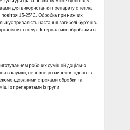
У культури фаза розвитку може бути від 3
вами для використання препарату є тепла
а повітря 15-25°С. Обробка при нижчих
льшує тривалість настання загибелі бур’янів.
рганічних сполук. Інтервал між обробками в
приготуванням робочих сумішей доцільно
ання в клумки, неповне розчинення одного з
 рекомендованими строками обробки та
міші з препаратами із групи