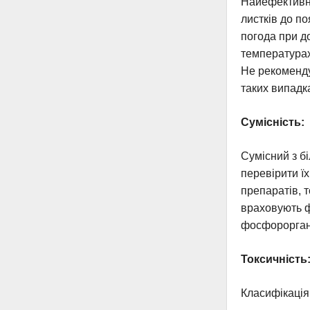
Найефективні
листків до п
погода при д
температурах
Не рекоменду
таких випадк
Сумісність:
Сумісний з б
перевірити їх
препаратів, 
враховують ф
фосфороргані
Токсичність
Класифікація