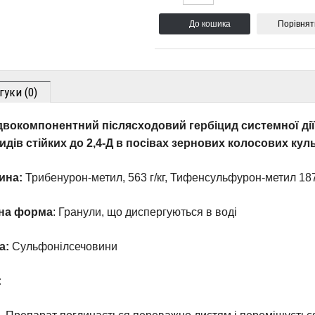
Порівнят
гуки (0)
вокомпонентний післясходовий гербіцид системної дії
идів стійких до 2,4-Д в посівах зернових колосових кул
ина:
Трибенурон-метил, 563 г/кг, Тифенсульфурон-метил 187 
на форма
: Гранули, що диспергуються в воді
а:
Сульфонілсечовини
: