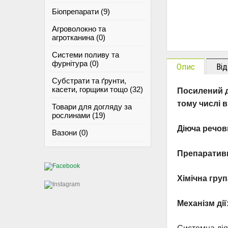
Біопрепарати (9)
Агроволокно та
агротканина (0)
Системи поливу та
фурнітура (0)
Опис
Від
Субстрати та ґрунти,
касети, горщики тощо (32)
Посилений д
тому числі в
Товари для догляду за
рослинами (19)
Діюча речов
Вазони (0)
Препаратив
Хімічна груп
Механiзм дії