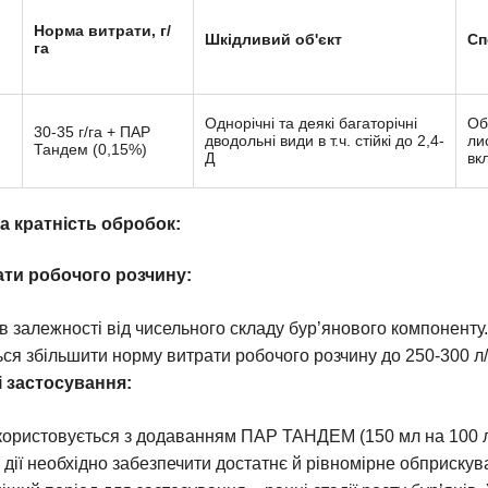
Норма витрати, г/
Шкідливий об'єкт
Сп
га
Однорічні та деякі багаторічні
Об
30-35 г/га + ПАР
дводольні види в т.ч. стійкі до 2,4-
ли
Тандем (0,15%)
Д
вк
 кратність обробок:
ти робочого розчину:
 в залежності від чисельного складу бур’янового компоненту.
ся збільшити норму витрати робочого розчину до 250-300 л/
 застосування:
ористовується з додаванням ПАР ТАНДЕМ (150 мл на 100 л
 дії необхідно забезпечити достатнє й рівномірне обприскув