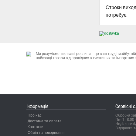
Строки виход
потребує.
Ми розуміємо, що ваші рослини – це ваш труд і майбутн
найкращі товари від провідних вітчизняних та імпортних 
Інформація
Сервісні 
Про нас
Обробка за
Пн-Пт 8:00 -
Доставка та оплата
Неділя вихі
Контакти
Відправка т
Обмін та повернення