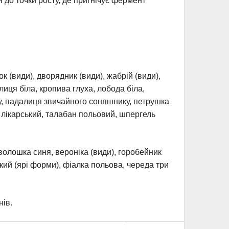
до точки росту, де пригнічує фермент
ок (види), дворядник (види), жабрій (види),
лиця біла, кропива глуха, лобода біла,
ку, падалиця звичайного соняшнику, петрушка
 лікарський, талабан польовий, шпергель
олошка синя, вероніка (види), горобейник
пкий (ярі форми), фіалка польова, череда три
нів.