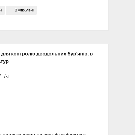
и
В улюблені
 для контролю дводольних бур'янів, в
ьтур
г/кг