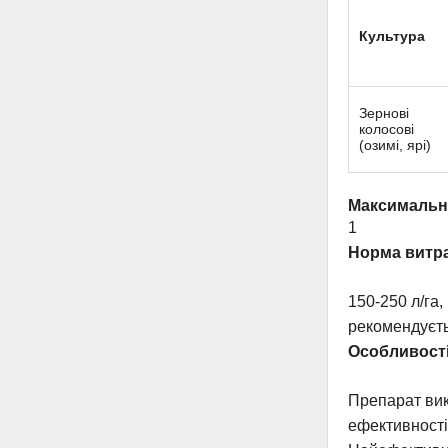
Культура
Зернові
колосові
(озимі, ярі)
Максимальна
1
Норма витра
150-250 л/га,
рекомендуєть
Особливостi
Препарат вик
ефективності