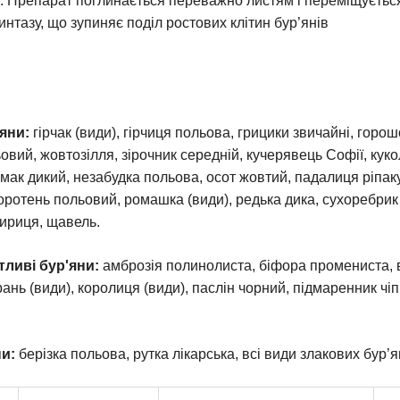
. Препарат поглинається переважно листям і переміщується 
нтазу, що зупиняє поділ ростових клітин бур’янів
яни:
гірчак (види), гірчиця польова, грицики звичайні, горош
вий, жовтозілля, зірочник середній, кучерявець Софії, куко
 мак дикий, незабудка польова, осот жовтий, падалиця ріпа
оротень польовий, ромашка (види), редька дика, сухоребрик
ириця, щавель.
ливі бур'яни:
амброзія полинолиста, біфора промениста, в
ань (види), королиця (види), паслін чорний, підмаренник чі
ни:
берізка польова, рутка лікарська, всі види злакових бур’я