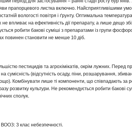
ший період для застосування – ранні стадії росту бур’янів. 
ояви прапорцевого листка включно. Найсприятливішими умо
остатній вологості повітря і ґрунту. Оптимальна температур
 не впливає на ефективність дії препарату, а лише дещо збі
ється робити бакові суміші з препаратами із групи фосфоро
ах повинен становити не менше 10 діб.
ільшістю пестицидів та агрохімікатів, окрім лужних. Перед 
 на сумісність (відсутність осаду, піни, розшарування, збив
тощо). Комбінувати лише ті компоненти, що співпадають за
азу розвитку культури. Не рекомендується робити бакові су
чних сполук.
:
 ВООЗ: 3 клас небезпечності.