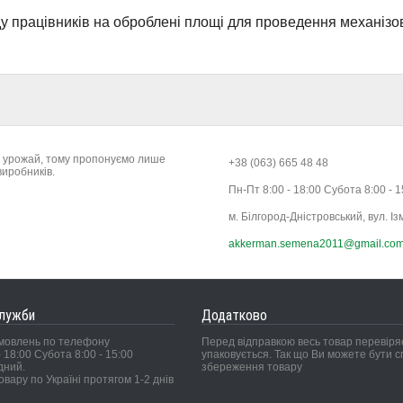
у працівників на оброблені площі для проведення механізо
ій урожай, тому пропонуємо лише
+38 (063) 665 48 48
виробників.
Пн-Пт 8:00 - 18:00 Субота 8:00 - 
м. Білгород-Дністровський, вул. Із
akkerman.semena2011@gmail.co
служби
Додатково
мовлень по телефону
Перед відправкою весь товар перевіряє
 18:00 Субота 8:00 - 15:00
упаковується. Так що Ви можете бути сп
дний.
збереження товару
овару по Україні протягом 1-2 днів