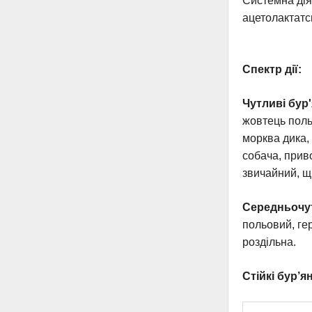
Системна дія
ацетолактатси
Спектр дії:
Чутливі бур'
жовтець польо
морква дика,
собача, прив
звичайний, щ
Середньочут
польовий, гер
роздільна.
Стійкі бур’я