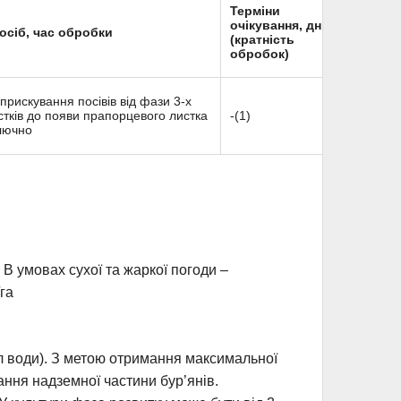
Терміни
очікування, днів
осіб, час обробки
(кратність
обробок)
прискування посівів від фази 3-х
стків до появи прапорцевого листка
-(1)
лючно
 В умовах сухої та жаркої погоди –
га
 води). З метою отримання максимальної
ання надземної частини бур’янів.