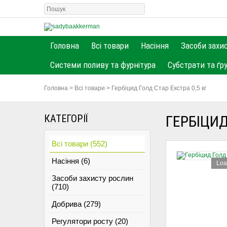
Головна
Всі товари
Насіння
Засоби захи
Системи поливу та фурнітура
Субстрати та ґр
Головна
>
Всі товари
>
Гербіцид Голд Стар Екстра 0,5 кг
КАТЕГОРІЇ
ГЕРБІЦИД
Всі товари (552)
Насіння (6)
Loa
Засоби захисту рослин
(710)
Добрива (279)
Регулятори росту (20)