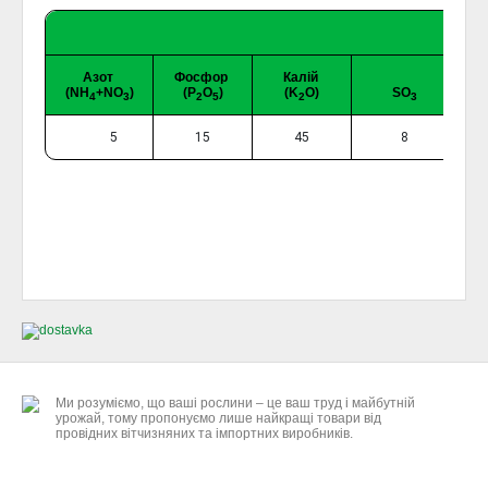
Азот
Фосфор
Калій
(NH
+NO
)
(P
O
)
(K
O)
SO
4
3
2
5
2
3
5
15
45
8
Ми розуміємо, що ваші рослини – це ваш труд і майбутній
урожай, тому пропонуємо лише найкращі товари від
провідних вітчизняних та імпортних виробників.