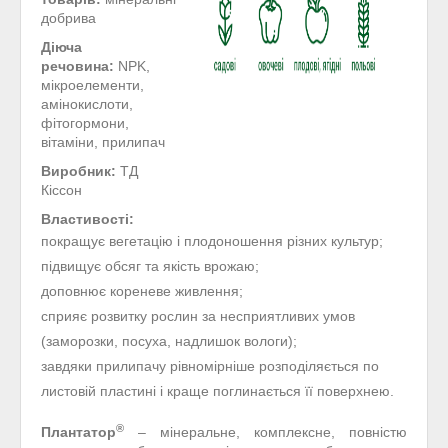
добрива
Діюча
речовина:
NPK,
мікроелементи,
амінокислоти,
фітогормони,
вітаміни, прилипач
Виробник:
ТД
Кіссон
Властивості:
покращує вегетацію і плодоношення різних культур;
підвищує обсяг та якість врожаю;
доповнює кореневе живлення;
сприяє розвитку рослин за несприятливих умов
(заморозки, посуха, надлишок вологи);
завдяки прилипачу рівномірніше розподіляється по
листовій пластині і краще поглинається її поверхнею.
®
Плантатор
– мінеральне, комплексне, повністю