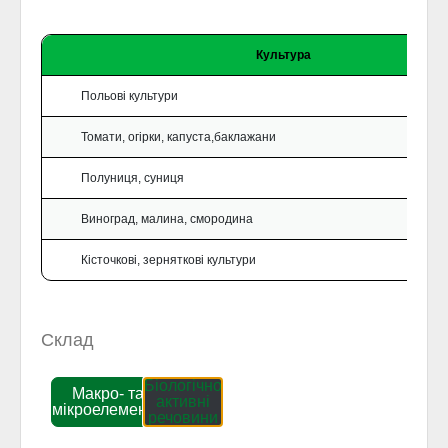
Культура
Польові культури
Томати, огірки, капуста,баклажани
Полуниця, суниця
Виноград, малина, смородина
Кісточкові, зерняткові культури
Склад
Біологічно
Макро- та
активні
мікроелементи
речовини