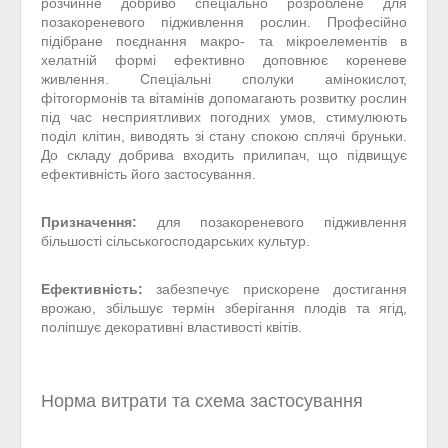
розчинне добриво спеціально розроблене для
позакореневого підживлення рослин. Професійно
підібране поєднання макро- та мікроелементів в
хелатній формі ефективно доповнює кореневе
живлення. Спеціальні сполуки амінокислот,
фітогормонів та вітамінів допомагають розвитку рослин
під час несприятливих погодних умов, стимулюють
поділ клітин, виводять зі стану спокою сплячі бруньки.
До складу добрива входить прилипач, що підвищує
ефективність його застосування.
Призначення:
для позакореневого підживлення
більшості сільськогосподарських культур.
Ефективність:
забезпечує прискорене достигання
врожаю, збільшує термін зберігання плодів та ягід,
поліпшує декоративні властивості квітів.
Норма витрати та схема застосування