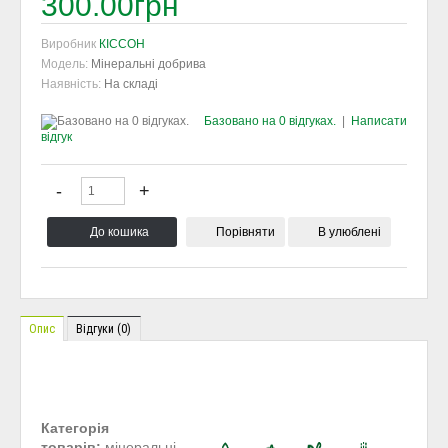
300.00грн
Виробник
КІССОН
Модель:
Мінеральні добрива
Наявність:
На складі
Базовано на 0 відгуках.
|
Написати
відгук
Порівняти
В улюблені
Опис
Відгуки (0)
Категорія
товарів:
мінеральні