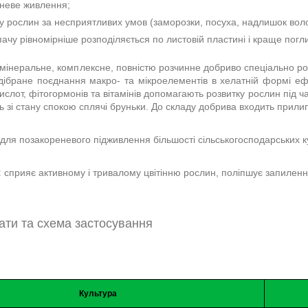
неве живлення;
у рослин за несприятливих умов (заморозки, посуха, надлишок воло
ачу рівномірніше розподіляється по листовій пластині і краще погл
мінеральне, комплексне, повністю розчинне добриво спеціально р
дібране поєднання макро- та мікроелементів в хелатній формі е
ислот, фітогормонів та вітамінів допомагають розвитку рослин під
ть зі стану спокою сплячі бруньки. До складу добрива входить прил
для позакореневого підживлення більшості сільськогосподарських к
:
сприяє активному і тривалому цвітінню рослин, поліпшує запиленн
ати та схема застосування
Культура