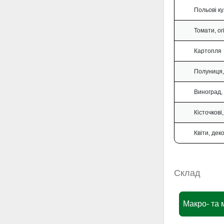
Польові к
Томати, ог
Картопля
Полуниця,
Виноград,
Кісточкові
Квіти, дек
Склад
Макро- та 