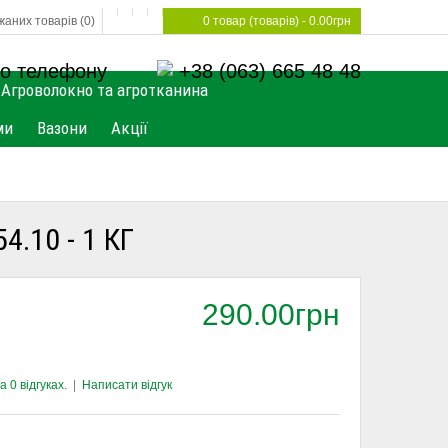
аних товарів (0)
0 товар (товарів) - 0.00грн
о телефону
+38 (063) 665 48 48
Агроволокно та агротканина
ми
Вазони
Акції
10 - 1 КГ
290.00грн
 0 відгуках.
|
Написати відгук