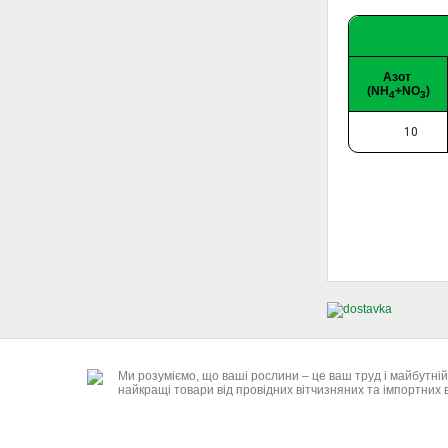
Азот
(NH
+NO
)
4
3
10
Ми розуміємо, що ваші рослини – це ваш труд і майбутн
найкращі товари від провідних вітчизняних та імпортних 