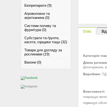
Біопрепарати (9)
Агроволокно та
агротканина (0)
Системи поливу та
фурнітура (0)
Опис
Від
Субстрати та ґрунти,
касети, горщики тощо (32)
Товари для догляду за
рослинами (19)
Категорія тов
Вазони (0)
Діюча речови
фітогормони, в
Виробник:
ТД 
Властивості:
покращує вегет
підвищує обсяг