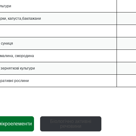
ультури
ірки, капуста,баклажани
 суниця
 малина, смородина
, зерняткові культури
оративні рослини
Біологічно активні
мікроелементи
речовини