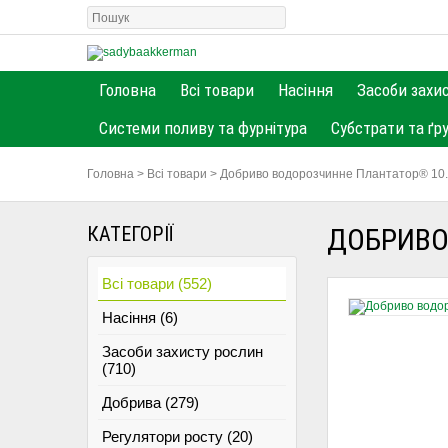
Головна
Всі товари
Насіння
Засоби захи
Системи поливу та фурнітура
Субстрати та ґр
Головна
>
Всі товари
>
Добриво водорозчинне Плантатор® 10.54
КАТЕГОРІЇ
ДОБРИВО 
Всі товари (552)
Насіння (6)
Засоби захисту рослин
(710)
Добрива (279)
Регулятори росту (20)