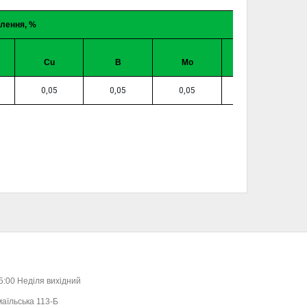
лення, %
Cu
B
Mo
Zn
0,05
0,05
0,05
0,05
15:00 Неділя вихідний
маїльська 113-Б