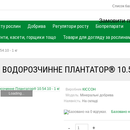
Список баж
Замовити п
сту рослин
Добрива
Регулятори росту
Біопрепарати
унти, касети, горщики тощо
Товари для догляду за рослина
.10 - 1 кг
ВОДОРОЗЧИННЕ ПЛАНТАТОР® 10.54.
Виробник
КІССОН
Loading...
Модель:
Мінеральні добрива
Наявність:
На складі
Базовано на