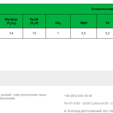
Елементи жив
Фосфор
Калій
(P
O
)
(K
O)
SO
MgO
Fe
2
5
2
3
54
10
1
0,5
0,2
ій урожай, тому пропонуємо лише
+38 (063) 665 48 48
виробників.
Пн-Пт 8:00 - 18:00 Субота 8:00 - 
м. Білгород-Дністровський, вул. Із