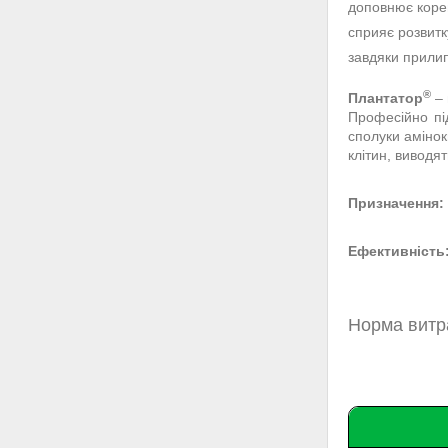
доповнює коре
сприяє розвитк
завдяки прилип
®
Плантатор
– 
Професійно пі
сполуки амінок
клітин, виводя
Призначення:
Ефективність
Норма витр