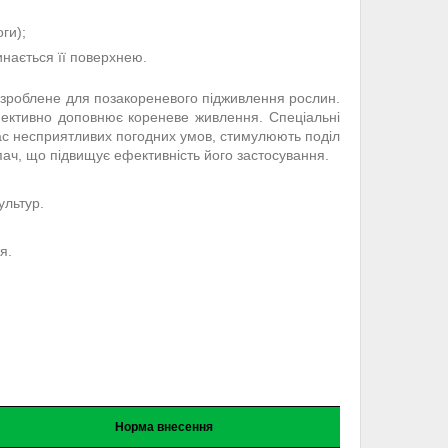
ги);
инається її поверхнею.
озроблене для позакореневого підживлення рослин.
фективно доповнює кореневе живлення. Спеціальні
 час несприятливих погодних умов, стимулюють поділ
ипач, що підвищує ефективність його застосування.
ультур.
я.
Норма внесення