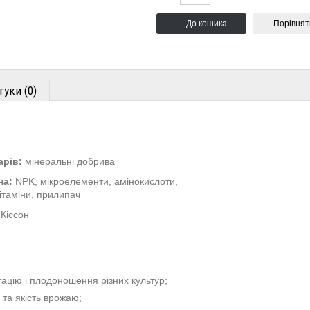
Порівнят
гуки (0)
арів:
мінеральні добрива
на:
NPK, мікроелементи, амінокислоти,
ітаміни, прилипач
Кіссон
ацію і плодоношення різних культур;
 та якість врожаю;