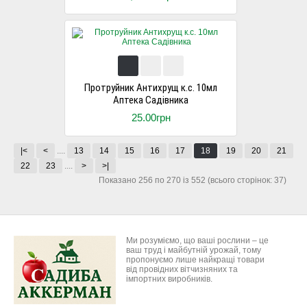
Протруйник Антихрущ к.с. 10мл
Аптека Садівника
25.00грн
|<
<
....
13
14
15
16
17
18
19
20
21
22
23
....
>
>|
Показано 256 по 270 із 552 (всього сторінок: 37)
Ми розуміємо, що ваші рослини – це
ваш труд і майбутній урожай, тому
пропонуємо лише найкращі товари
від провідних вітчизняних та
імпортних виробників.