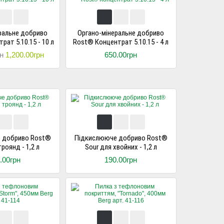
ральне добриво
Органо-мінеральне добриво
ат 5.10.15 - 10 л
Rost® Концентрат 5.10.15 - 4 л
н
1,200.00грн
650.00грн
 добриво Rost®
Підкислююче добриво Rost®
роянд - 1,2 л
Sour для хвойних - 1,2 л
.00грн
190.00грн