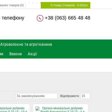
аних товарів (0)
0 товар (товарів) - 0.00грн
о телефону
+38 (063) 665 48 48
Агроволокно та агротканина
ми
Вазони
Акції
За замовчуванням
15
Відображати: