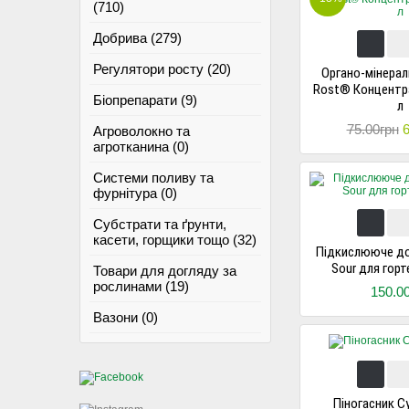
(710)
Добрива (279)
Регулятори росту (20)
Органо-мінера
Rost® Концентрат
Біопрепарати (9)
л
75.00грн
6
Агроволокно та
агротканина (0)
Системи поливу та
фурнітура (0)
Субстрати та ґрунти,
касети, горщики тощо (32)
Підкислююче д
Sour для горте
Товари для догляду за
рослинами (19)
150.0
Вазони (0)
Піногасник С