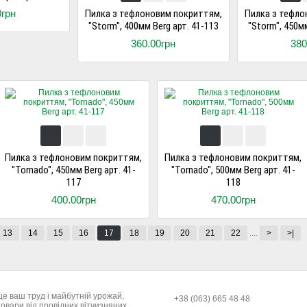
0грн
Пилка з тефлоновим покриттям,
Пилка з тефло
"Storm", 400мм Berg арт. 41-113
"Storm", 450мм
360.00грн
380
Пилка з тефлоновим покриттям,
Пилка з тефлоновим покриттям,
"Tornado", 450мм Berg арт. 41-
"Tornado", 500мм Berg арт. 41-
117
118
400.00грн
470.00грн
13
14
15
16
17
18
19
20
21
22
....
>
>|
це ваш труд і майбутній урожай,
+38 (063) 665 48 48
овари від провідних вітчизняних