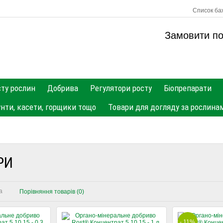
Список баж
Замовити п
сту рослин
Добрива
Регулятори росту
Біопрепарати
унти, касети, горщики тощо
Товари для догляду за рослина
РИ
а
Порівняння товарів (0)
- 11%