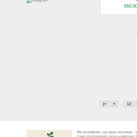
650.0
|<
<
....
12
Ми розуміємо, що ваші рослини – 
тому пропонуємо лише найкращі т