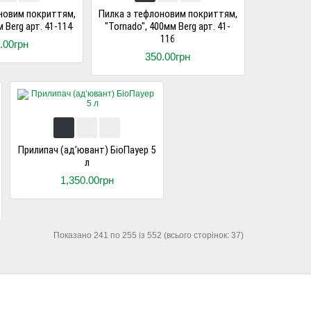
новим покриттям,
Пилка з тефлоновим покриттям,
 Berg арт. 41-114
"Tornado", 400мм Berg арт. 41-
116
.00грн
350.00грн
Прилипач (ад’ювант) БіоПауер 5
л
1,350.00грн
Показано 241 по 255 із 552 (всього сторінок: 37)