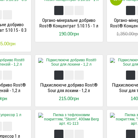
Органо-мінеральне добриво
Органо-міне
льне добриво
Rost® Концентрат 5.10.15 - 1 л
Rost® Концентр
 5.10.15 - 0.3
190.00грн
1,350.00гр
5.00грн
обриво Rost®
Підкислююче добриво Rost®
Підкислююче
нзій - 1,2 л
Sour для лохини - 1,2 л
Sour для т
0грн
215.00грн
140
упресор 1 л