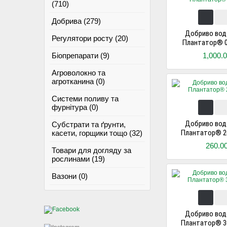
(710)
Добрива (279)
Добриво вод
Регулятори росту (20)
Плантатор® 0.2
Біопрепарати (9)
1,000.
Агроволокно та
агротканина (0)
Системи поливу та
фурнітура (0)
Добриво вод
Субстрати та ґрунти,
Плантатор® 20.
касети, горщики тощо (32)
260.0
Товари для догляду за
рослинами (19)
Вазони (0)
Добриво вод
Плантатор® 30.