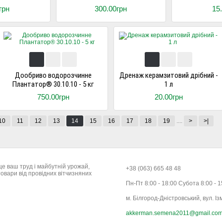
грн
300.00грн
15
Дообриво водорозчинне
Дренаж керамзитовий дрібний -
Плантатор® 30.10.10 - 5 кг
1 л
750.00грн
20.00грн
10
11
12
13
14
15
16
17
18
19
....
>
>|
це ваш труд і майбутній урожай,
+38 (063) 665 48 48
овари від провідних вітчизняних
Пн-Пт 8:00 - 18:00 Субота 8:00 - 
м. Білгород-Дністровський, вул. Із
akkerman.semena2011@gmail.co