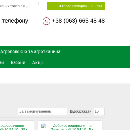
аних товарів (0)
0 товар (товарів) - 0.00грн
о телефону
+38 (063) 665 48 48
Агроволокно та агротканина
ми
Вазони
Акції
За замовчуванням
15
Відображати: