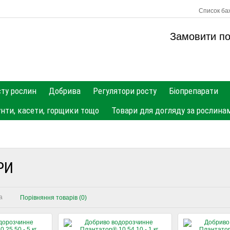
Список баж
Замовити п
сту рослин
Добрива
Регулятори росту
Біопрепарати
унти, касети, горщики тощо
Товари для догляду за рослина
РИ
а
Порівняння товарів (0)