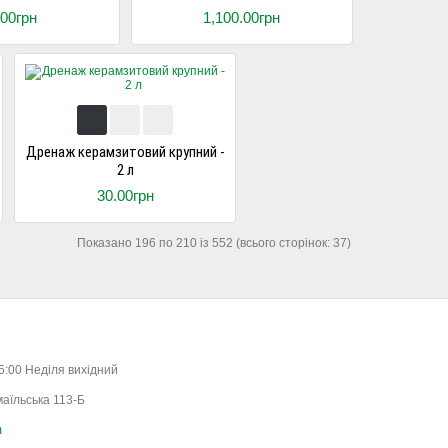
.00грн
1,100.00грн
Дренаж керамзитовий крупний -
2 л
30.00грн
Показано 196 по 210 із 552 (всього сторінок: 37)
15:00 Неділя вихідний
маїльська 113-Б
m